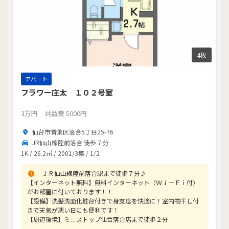
4枚
アパート
フラワー庄太 １０２号室
3
万円
共益費 5000円
仙台市青葉区落合5丁目25-76
JR仙山線陸前落合 徒歩 7 分
1K / 26.2㎡ / 2001/3築 / 1/2
ＪＲ仙山線陸前落合駅まで徒歩７分♪
【インターネット無料】無料インターネット（Ｗｉ－Ｆｉ付）
がお部屋に付いております！！
【設備】洗髪洗面化粧台付きで身支度を快適に！室内物干し付
きで天気が悪い日にも便利です！
【周辺環境】ミニストップ仙台落合店まで徒歩２分