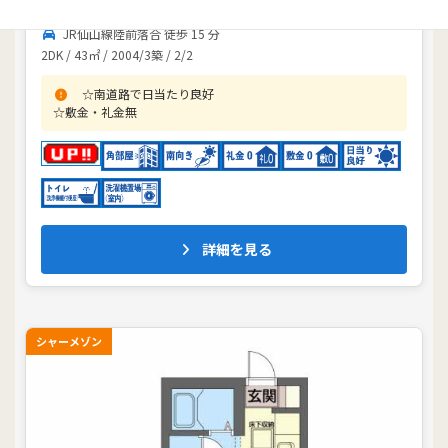
仙台市青葉区落合6丁目25番地の1
JR仙山線陸前落合 徒歩 15 分
2DK / 43㎡ / 2004/3築 / 2/2
☆南道路で日当たり良好
☆敷金・礼金無
詳細を見る
シャーメゾン