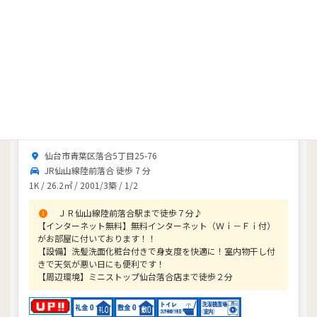
4枚
アパート
フラワー庄太 １０２号室
3
万円
共益費 5000円
仙台市青葉区落合5丁目25-76
JR仙山線陸前落合 徒歩 7 分
1K / 26.2㎡ / 2001/3築 / 1/2
ＪＲ仙山線陸前落合駅まで徒歩７分♪
【インターネット無料】無料インターネット（Ｗｉ－Ｆｉ付）
がお部屋に付いております！！
【設備】洗髪洗面化粧台付きで身支度を快適に！室内物干し付
きで天気が悪い日にも便利です！
【周辺環境】ミニストップ仙台落合店まで徒歩２分