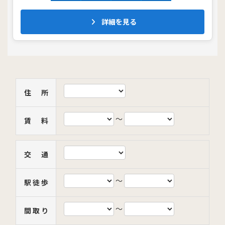
詳細を見る
住 所
～
賃 料
交 通
～
駅 徒 歩
～
間 取 り